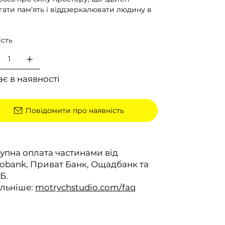
гати пам’ять і віддзеркалювати людину в
ість
є в наявності
Повідомити про наявність
упна оплата частинами від
bank, Приват Банк, Ощадбанк та
Б.
льніше:
motrychstudio.com/faq