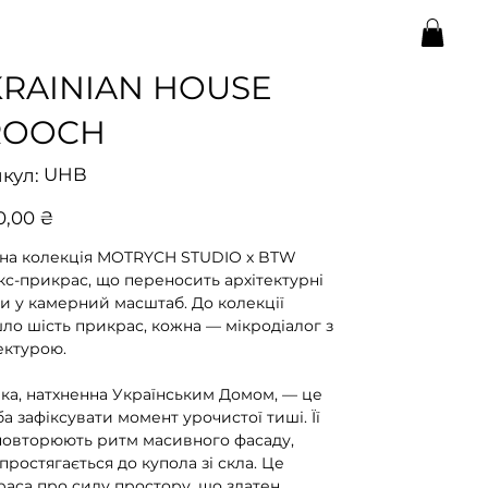
RAINIAN HOUSE
ROOCH
Артикул
UHB
кул:
UHB
0,00 ₴
ьна колекція MOTRYCH STUDIO x BTW
кс-прикрас, що переносить архітектурні
 у камерний масштаб. До колекції
ло шість прикрас, кожна — мікродіалог з
ектурою.
а, натхненна Українським Домом, — це
а зафіксувати момент урочистої тиші. Її
 повторюють ритм масивного фасаду,
простягається до купола зі скла. Це
аса про силу простору, що здатен