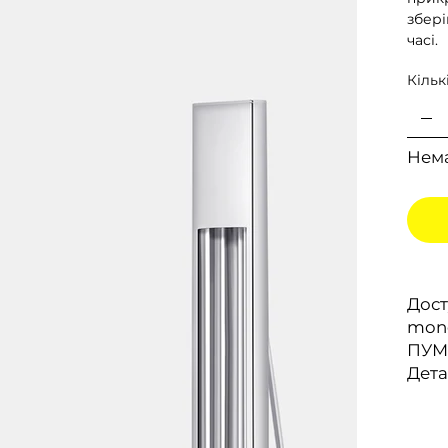
збері
часі.
Кільк
Нема
Дост
mono
ПУМ
Дета