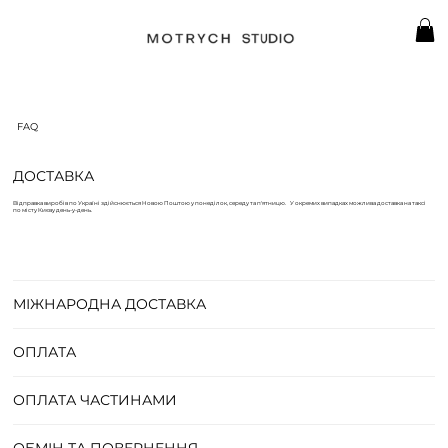
FAQ
ДОСТАВКА
Відправка виробів по Україні здійснюється Новою Поштою у понеділок, середу та п'ятницю. У окремих випадках можлива доставка на таксі
по місту Києву день-у-день.
МІЖНАРОДНА ДОСТАВКА
ОПЛАТА
ОПЛАТА ЧАСТИНАМИ