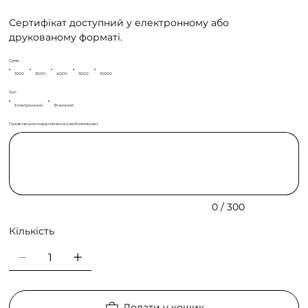
Сертифікат доступний у електронному або
друкованому форматі.
Сума
1000
3000
4000
5000
10000
Тип
Електронний
Фізичний
Привітальне повідомлення (необов'язково)
Максимум
символів:
300.
0 / 300
Кількість
Додати у кошик