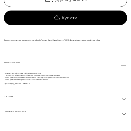
Купити
Доступна оплата частинами від monobank, Приват Банк, Ощадбанк та ПУМБ. Детальніше:
motrychstudio.com/faq
ХАРАКТЕРИСТИКИ
• Кожен сертифікат має свій унікальний код.
• Сертифікат можна використати тільки за один раз, не частинами.
• Якщо сума покупки менша за номінал сертифіката - різниця не повертається.
• Якщо сума перевищує номінал - можна доплатити.
Термін придатності: 12 місяців
ДОСТАВКА
ОБМІН ТА ПОВЕРНЕННЯ