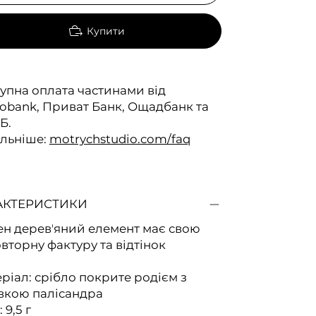
Купити
упна оплата частинами від
bank, Приват Банк, Ощадбанк та
Б.
льніше:
motrychstudio.com/faq
АКТЕРИСТИКИ
н деревʼяний елемент має свою
вторну фактуру та відтінок
ріал: срібло покрите родієм з
вкою палісандра
 9,5 г