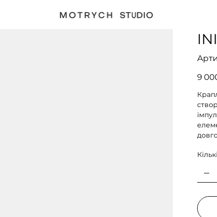
IN
Арти
Ціна
9 00
Крапл
ство
імпул
елеме
довго
Кільк