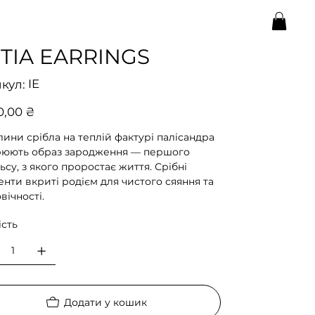
ITIA EARRINGS
Артикул
IE
кул:
IE
0,00 ₴
ини срібла на теплій фактурі палісандра
рюють образ зародження — першого
ьсу, з якого проростає життя. Срібні
нти вкриті родієм для чистого сяяння та
вічності.
ість
Додати у кошик