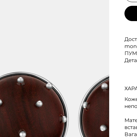
Дост
mono
ПУМ
Дета
ХАР
Коже
непо
Мате
вста
Вага: